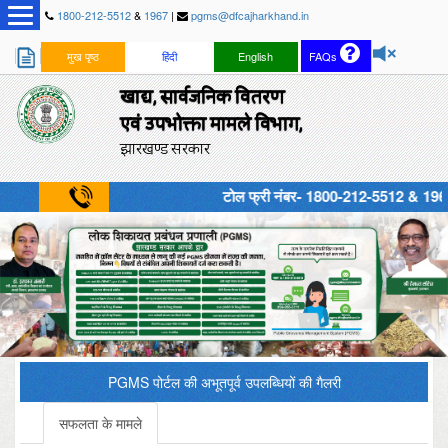
1800-212-5512
&
1967
|
pgms@dfcajharkhand.in
मुख पृष्ठ
हिंदी
English
FAQs
खाद्य, सार्वजनिक वितरण
एवं उपभोक्ता मामले विभाग,
झारखण्ड सरकार
टोल फ्री नंबर- 1800-212-5512 & 1967, सुब
PGMS पोर्टल की अभूतपूर्व उपलब्धियों की गैलरी
सफलता के मामले