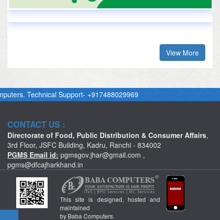
View More
rs. Technical Support- +917488029969
CONTACT US :
Directorate of Food, Public Distribution & Consumer Affairs
,
3rd Floor, JSFC Building, Kadru, Ranchi - 834002
PGMS Email id:
pgmsgov.jhar@gmail.com
,
pgms@dfcajharkhand.in
This site is designed, hosted and
maintained
by Baba Computers.